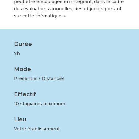
peut être encouragée en intégrant, dans le cadre
des évaluations annuelles, des objectifs portant
sur cette thématique. »
Durée
7h
Mode
Présentiel / Distanciel
Effectif
10 stagiaires maximum
Lieu
Votre établissement