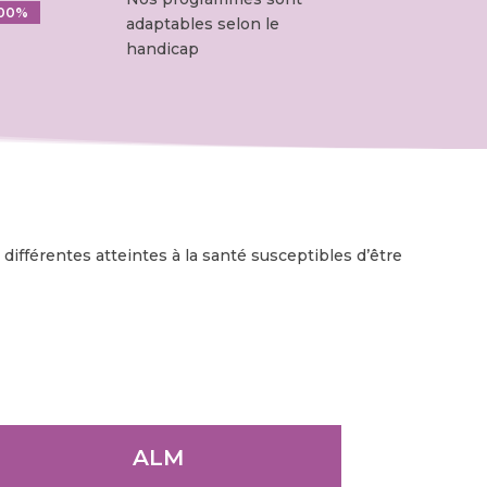
00%
00%
adaptables selon le
handicap
 différentes atteintes à la santé susceptibles d’être
ALM