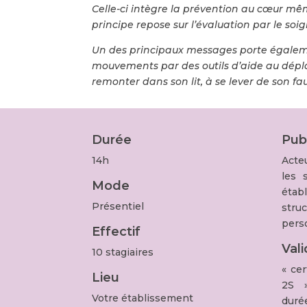
Celle-ci intègre la prévention au cœur m
principe repose sur l’évaluation par le s
Un des principaux messages porte égaleme
mouvements par des outils d’aide au déplac
remonter dans son lit, à se lever de son faut
Durée
Pub
14h
Acte
les 
Mode
éta
Présentiel
struc
pers
Effectif
Val
10 stagiaires
« ce
Lieu
2S »
Votre établissement
durée