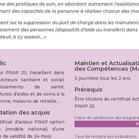
ême des pratiques de soin, en abordant autrement l’assista
oignant des capacités de la personne à réaliser chacun des
nt sur la suppression du port de charge dans les manutenti
ement des personnes (dispositifs d’aide au transfert) dans l
euil, à s’y asseoir… »
lic
Maintien et Actualisat
des Compétences (M
ur PRAP 2S
, travaillant dans
2 journées tous les 2 ans
secteurs sanitaire et social,
blissements de santé,
Prérequis
tures d’aides et de soins à la
Être titulaire du certificat Ac
onne, maisons de retraite, …
PRAP 2S
idation des acquis
Indice de satisfaction des stagiair
rtificat d’acteur PRAP option
9
9
 (modèle national) d’une
 de validité de 24 mois
Taux de réussite aux évaluations