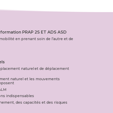
la formation PRAP 2S ET ADS ASD
obilité en prenant soin de l’autre et de
els
déplacement naturel et de déplacement
ement naturel et les mouvements
omposent
 ALM
ions indispensables
nnement, des capacités et des risques