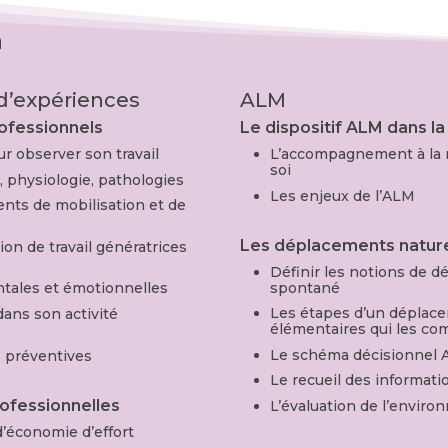
n
 d’expériences
ALM
rofessionnels
Le dispositif ALM dans 
r observer son travail
L’accompagnement à la m
soi
, physiologie, pathologies
Les enjeux de l’ALM
ents de mobilisation et de
Les déplacements natur
ion de travail génératrices
Définir les notions de 
spontané
ntales et émotionnelles
Les étapes d’un déplac
dans son activité
élémentaires qui les c
Le schéma décisionnel
s préventives
Le recueil des informat
rofessionnelles
L’évaluation de l’enviro
d’économie d’effort