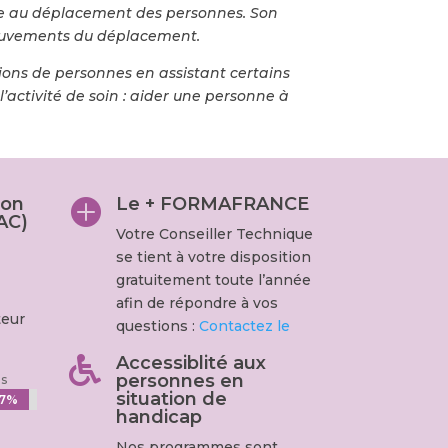
nce au déplacement des personnes. Son
 mouvements du déplacement.
ons de personnes en assistant certains
’activité de soin : aider une personne à
ion
Le + FORMAFRANCE

AC)
Votre Conseiller Technique
se tient à votre disposition
gratuitement toute l’année
afin de répondre à vos
teur
questions :
Contactez le
Accessiblité aux

personnes en
es
situation de
7%
7%
handicap
Nos programmes sont