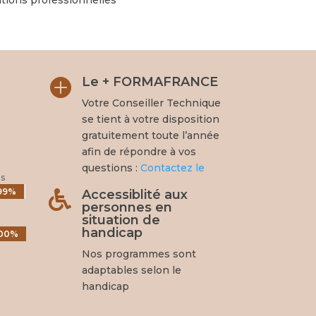
Le + FORMAFRANCE

Votre Conseiller Technique
se tient à votre disposition
gratuitement toute l’année
afin de répondre à vos
questions :
Contactez le
es
99%
99%
Accessiblité aux

personnes en
situation de
handicap
00%
00%
Nos programmes sont
adaptables selon le
handicap