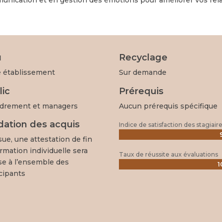
u
Recyclage
e établissement
Sur demande
lic
Prérequis
drement et managers
Aucun prérequis spécifique
idation des acquis
Indice de satisfaction des stagiair
ssue, une attestation de fin
rmation individuelle sera
Taux de réussite aux évaluations
se à l’ensemble des
1
1
cipants