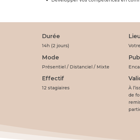
Durée
Lie
14h (2 jours)
Votr
Mode
Pub
Présentiel / Distanciel / Mixte
Enca
Effectif
Val
12 stagiaires
À l’i
de fo
remi
parti